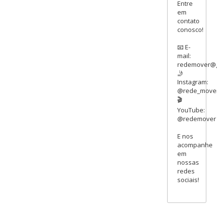
Entre
em
contato
conosco!
📧 E-
mail:
redemover@g
🤳
Instagram:
@rede_move
🎬
YouTube:
@redemover
E nos
acompanhe
em
nossas
redes
sociais!