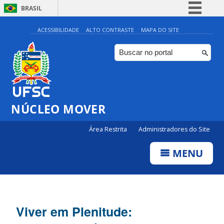
BRASIL
Simplifique!
ACESSIBILIDADE
ALTO CONTRASTE
MAPA DO SITE
Comunica BR
Participe
Acesso à informação
Legislação
NÚCLEO MOVER
Canais
Área Restrita
Administradores do Site
MENU
Viver em Plenitude: