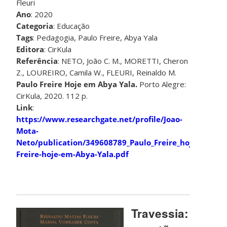
Fleuri
Ano
: 2020
Categoria
: Educação
Tags
: Pedagogia, Paulo Freire, Abya Yala
Editora
: CirKula
Referência
: NETO, João C. M., MORETTI, Cheron
Z., LOUREIRO, Camila W., FLEURI, Reinaldo M.
Paulo Freire Hoje em Abya Yala.
Porto Alegre:
CirKula, 2020. 112 p.
Link
:
https://www.researchgate.net/profile/Joao-
Mota-
Neto/publication/349608789_Paulo_Freire_hoje_em_Ab
Freire-hoje-em-Abya-Yala.pdf
Travessia: