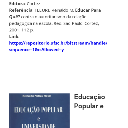
Editora
: Cortez
Referência
: FLEURI, Reinaldo M.
Educar Para
Quê?
contra o autoritarismo da relação
pedagógica na escola
.
9ed.
São Paulo: Cortez,
2001. 112 p.
Link
:
https://repositorio.ufsc.br/bitstream/handle/123456
sequence=1&isAllowed=y
Educação
Popular e