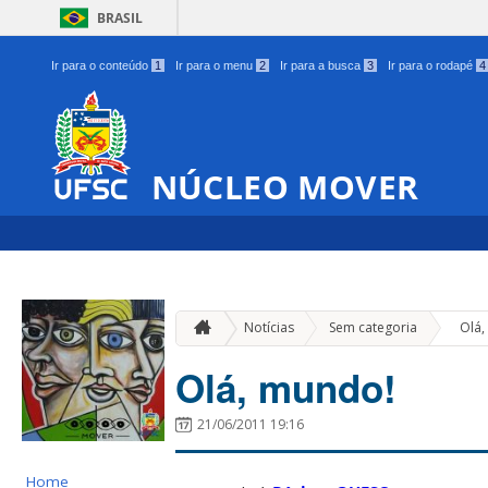
BRASIL
Ir para o conteúdo
1
Ir para o menu
2
Ir para a busca
3
Ir para o rodapé
4
NÚCLEO MOVER
»
Notícias
Sem categoria
Olá,
Olá, mundo!
21/06/2011 19:16
Home