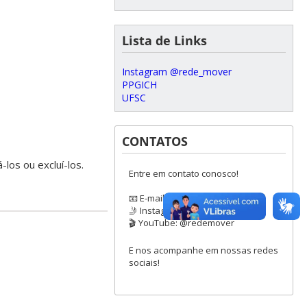
Lista de Links
Instagram @rede_mover
PPGICH
UFSC
CONTATOS
-los ou excluí-los.
Entre em contato conosco!
📧 E-mail: redemover@gmail.com
🤳 Instagram: @rede_mover
🎬 YouTube: @redemover
E nos acompanhe em nossas redes
sociais!