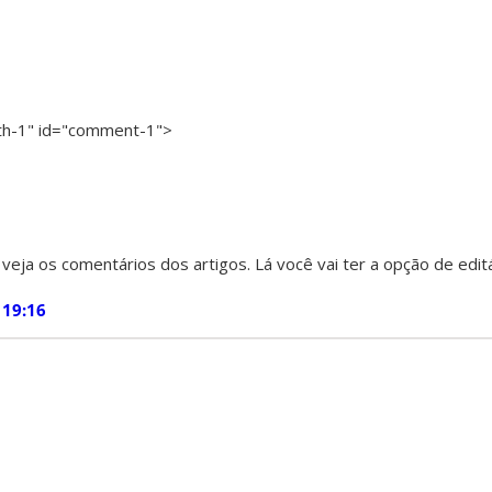
th-1" id="comment-1">
 veja os comentários dos artigos. Lá você vai ter a opção de editá
 19:16