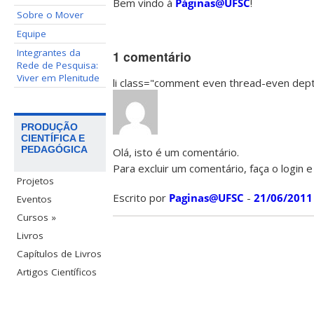
Bem vindo à
Páginas@UFSC
!
Sobre o Mover
Equipe
Integrantes da
1 comentário
Rede de Pesquisa:
Viver em Plenitude
li class="comment even thread-even dep
PRODUÇÃO
CIENTÍFICA E
PEDAGÓGICA
Olá, isto é um comentário.
Para excluir um comentário, faça o login e
Projetos
Escrito por
Paginas@UFSC
-
21/06/2011
Eventos
Cursos »
Livros
Capítulos de Livros
Artigos Científicos