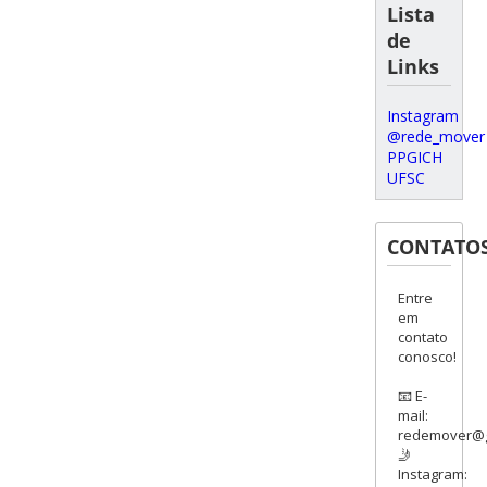
Lista
de
Links
Instagram
@rede_mover
PPGICH
UFSC
CONTATO
Entre
em
contato
conosco!
📧 E-
mail:
redemover@g
🤳
Instagram: