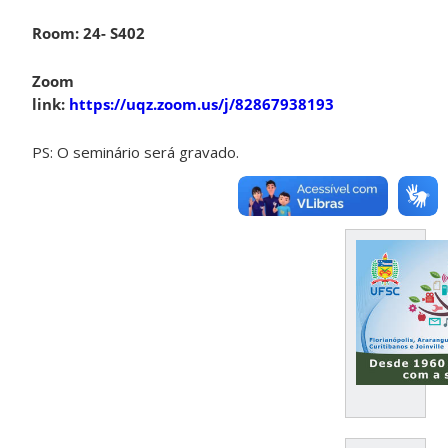
Room: 24- S402
Zoom
link:
https://uqz.zoom.us/j/82867938193
PS: O seminário será gravado.