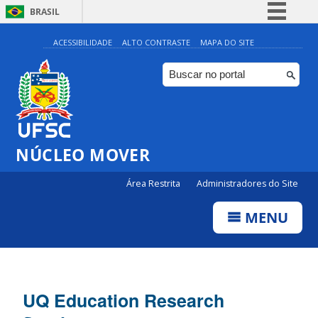
BRASIL
Simplifique!
ACESSIBILIDADE
ALTO CONTRASTE
MAPA DO SITE
Comunica BR
Participe
Acesso à informação
Legislação
NÚCLEO MOVER
Canais
Área Restrita
Administradores do Site
MENU
UQ Education Research