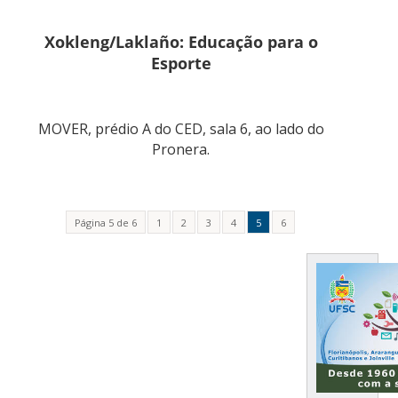
Xokleng/Laklaño: Educação para o
Esporte
MOVER, prédio A do CED, sala 6, ao lado do
Pronera.
Página 5 de 6
1
2
3
4
5
6