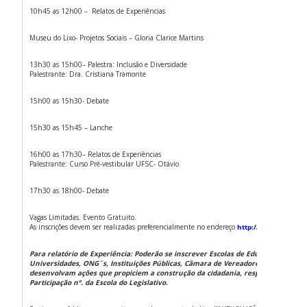
10h45 as 12h00 – Relatos de Experiências
Museu do Lixo- Projetos Sociais – Gloria Clarice Martins
13h30 as 15h00– Palestra: Inclusão e Diversidade
Palestrante: Dra. Cristiana Tramonte
15h00 as 15h30- Debate
15h30 as 15h45 – Lanche
16h00 as 17h30– Relatos de Experiências
Palestrante: Curso Pré-vestibular UFSC- Otávio
17h30 as 18h00- Debate
Vagas Limitadas. Evento Gratuito.
As inscrições devem ser realizadas preferencialmente no endereço
http://www.alesc.sc
Para relatório de Experiência: Poderão se inscrever Escolas de Educação Básica,
Universidades, ONG´s, Instituições Públicas, Câmara de Vereadores que comp
desenvolvam ações que propiciem a construção da cidadania, respeitando o Edit
Participação nº. da Escola do Legislativo.