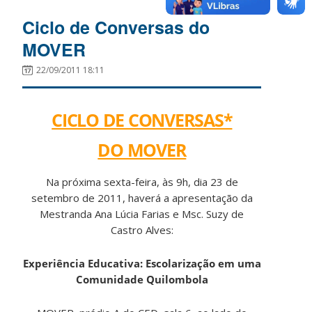
Diálogos
Interculturais:
Ciclo de Conversas do
Um
MOVER
estudo
22/09/2011 18:11
da
Dança
do
CICLO DE CONVERSAS*
Xondaro
dos
DO MOVER
Guarani
Mbyá
Na próxima sexta-feira, às 9h, dia 23 de
da
setembro de 2011, haverá a apresentação da
aldeia
Mestranda Ana Lúcia Farias e Msc. Suzy de
M’Biguaçu.
Castro Alves:
Experiência Educativa: Escolarização em uma
Comunidade Quilombola