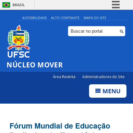
BRASIL
Simplifique!
ACESSIBILIDADE
ALTO CONTRASTE
MAPA DO SITE
Comunica BR
Participe
Acesso à informação
Legislação
NÚCLEO MOVER
Canais
Área Restrita
Administradores do Site
MENU
Fórum Mundial de Educação