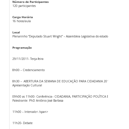
Número de Participantes
120 participantes
Carga Horária
16 horas/aula
Local
Plenarinho “Deputado Stuart Wright” – Assembleia Legislativa do estado de SC
Programação
29/11/2011- Terça-feira
8h00 – Credenciamento
8h30 – ABERTURA DA SEMANA DE EDUCAÇÃO PARA CIDADANIA 2011
Apresentação Cultural
09h00 as 11h00- Conferência– CIDADANIA, PARTICIPAÇÃO POLÍTICA E DIREITOS SO
Palestrante: PhD Antônio José Barbosa
11h00 – Intervalo< /span>
11h20- Debate