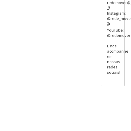
redemover@g
🤳
Instagram:
@rede_move
🎬
YouTube:
@redemover
E nos
acompanhe
em
nossas
redes
sociais!