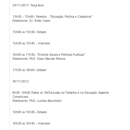
29/11/2011- Terça-feira
13h30 – 15h00– Palestra: : “Educação, Política e Cidadania”
Palestrante: Dr. Rildo Coson
15h00 as 15h30- Debate
15h30 as 15h45 – Intervalo
16h00 as 17h30– “Direitos Sociais e Políticas Publicas”
Palestrante: PhD. Elson Manoel Pereira
17h30 as 18h00- Debate
30/11/2012
8h30- 10h00 Palest ra: IN/Exclusão no Trabalho e na Educação: Aspectos Mitológicos, His
Conceituais
Palestrante: PhD. Lucídio Bianchetti
10h00 as 10h30– Debate
10h30 as 10h45 – Intervalo