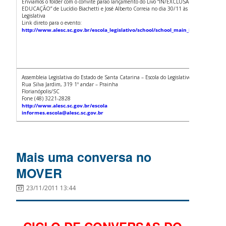
Enviamos o folder com o convite parao lançamento do Livo “IN/EXCLUSÃO NO TRABA
EDUCAÇÃO” de Lucídio Biachetti e José Alberto Correia no dia 30/11 às 11h30 na Asse
Legislativa
Link direto para o evento:
http://www.alesc.sc.gov.br/escola_legislativo/school/school_main_info.php?Cod
Assembleia Legislativa do Estado de Santa Catarina – Escola do Legislativo
Rua Silva Jardim, 319 1º andar – Prainha
Florianópolis/SC
Fone (48) 3221-2828
http://www.alesc.sc.gov.br/escola
informes.escola@alesc.sc.gov.br
Mais uma conversa no
MOVER
23/11/2011 13:44